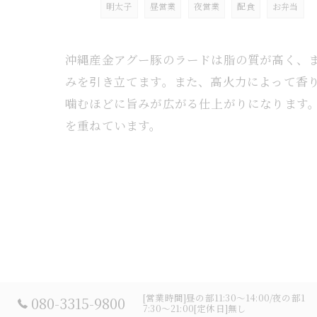
明太子
昼営業
夜営業
配食
お弁当
沖縄産金アグー豚のラードは脂の質が高く、
みを引き立てます。また、高火力によって香
噛むほどに旨みが広がる仕上がりになります
を重ねています。
[営業時間]昼の部11:30～14:00/夜の部1
080-3315-9800
7:30～21:00[定休日]無し