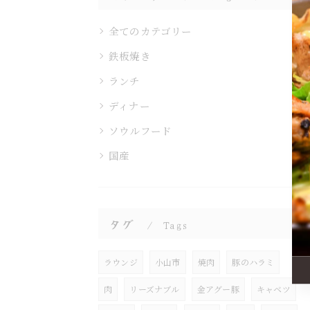
全てのカテゴリー
鉄板焼き
ランチ
ディナー
ソウルフード
国産
タグ
Tags
ラウンジ
小山市
焼肉
豚のハラミ
肉
リーズナブル
金アグー豚
キャベツ