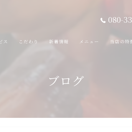
080-33
ビス
こだわり
新着情報
メニュー
当店の特
鉄板焼き
ブログ
ランチ
ディナー
ソウルフー
国産