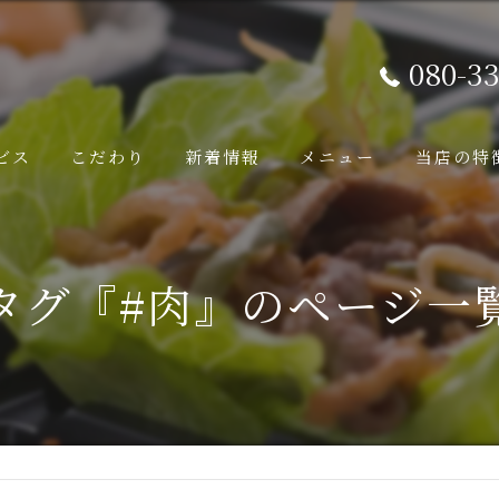
080-33
ビス
こだわり
新着情報
メニュー
当店の特
鉄板焼き
タグ『#肉』のページ一
ランチ
ディナー
ソウルフー
国産