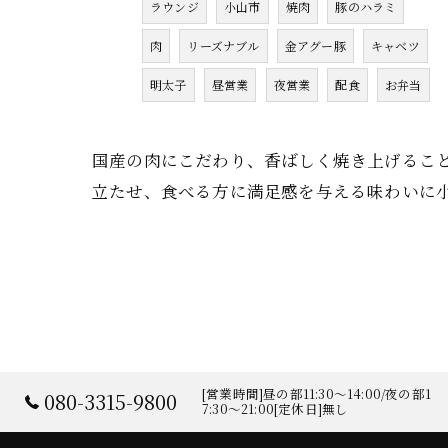
ラウンジ
小山市
焼肉
豚のハラミ
肉
リーズナブル
金アグー豚
キャベツ
明太子
昼営業
夜営業
配食
お弁当
国産の肉にこだわり、香ばしく焼き上げるこ
立たせ、食べる方に満足感を与える味わいに
[営業時間]昼の部11:30～14:00/夜の部1
080-3315-9800
7:30～21:00[定休日]無し