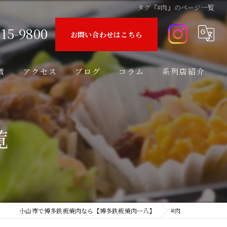
タグ『#肉』のページ一覧
15-9800
お問い合わせはこちら
徴
アクセス
ブログ
コラム
系列店紹介
覧
ド
小山市で博多鉄板焼肉なら【博多鉄板焼肉一八】
#肉