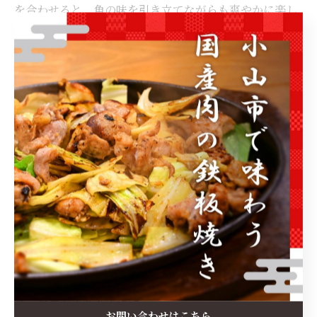
を合わせると、魚の味を引き立てながらも爽やかに楽し
めます。
まとめ
魚料理に合うお酒を選ぶ際は、魚の種類や脂の量・調理
法を意識することが大切です。
白身魚には軽やかな白ワインや淡麗な日本酒、脂ののっ
た魚には旨味のある日本酒や樽香のあるワインが向いて
います。
また揚げ物にはビールを合わせると、油っぽさが軽減さ
れ、食事がより進みます。
お問い合わせはこちら