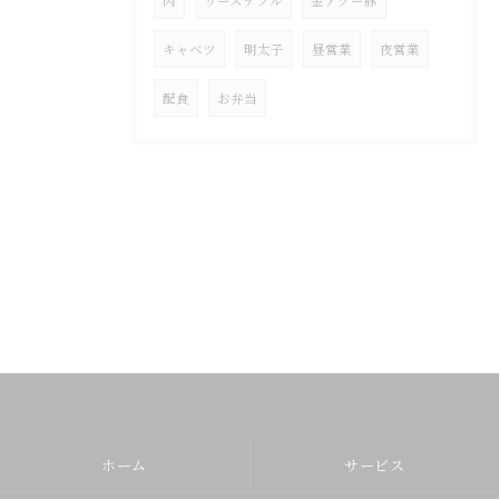
肉
リーズナブル
金アグー豚
キャベツ
明太子
昼営業
夜営業
配食
お弁当
ホーム
サービス