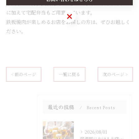
小山市の『博多鉄板焼肉一八』では、ランチやディナー
に加えて宅配弁当もご用意しています。
お問い合わせはこちら
鉄板焼肉が楽しめるお店をお探しの方は、ぜひお越しく
ださい。
< 前のページ
一覧に戻る
次のページ >
最近の投稿
Recent Posts
2026/08/01
居酒屋におけるお店選びのポイント