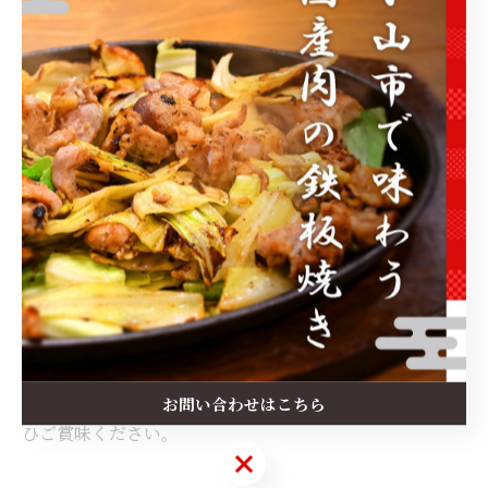
まとめ
博多発祥のグルメは、もつ鍋・水炊き・焼肉鉄板のよう
に、素材の味を最大限に引き出す料理が揃っています。
料理の特徴や食べ方を知ることで、博多の食文化をより
深く理解し、地域ならではの味をぞんぶんに楽しめるで
しょう。
小山市の『博多鉄板焼肉一八』では、博多のソウルフー
ドである焼肉鉄板を堪能できます。
お肉は食べやすいサイズにカットしておりますので、ぜ
お問い合わせはこちら
ひご賞味ください。
お問い合わせはこちら