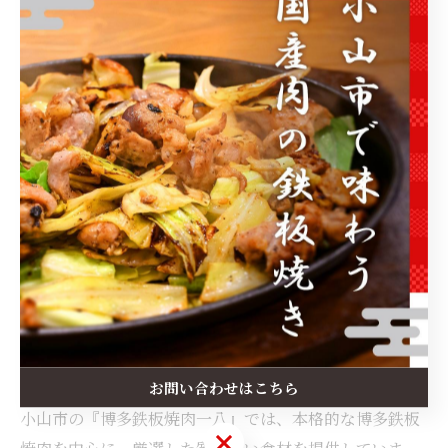
組み合わせることで、香り豊かに仕上がります。
ボンゴレビアンコは、白ワインを少量加えて蒸すことで
あさりの旨みがソースに溶け込み、奥深い味わいを楽し
める人気の一皿です。
まとめ
あさりにおけるおすすめの食べ方には、酒蒸し・味噌汁
やスープ・炊き込みご飯・パスタなどがあります。
旬のあさりを使い、調理法に応じて旨みを引き出すこと
お問い合わせはこちら
で、風味豊かで食感の良い料理を楽しめるでしょう。
小山市の『博多鉄板焼肉一八』では、本格的な博多鉄板
お問い合わせはこちら