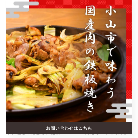
夏バテ対策として親しまれており、疲労回復を意識した
ときに選ばれることが多いメニューです。
まとめ
スタミナをつける料理は、焼肉鉄板やレバニラ炒め・う
なぎの蒲焼やうな丼などが挙げられます。
体調や好みに合わせて取り入れることで、無理なくエネ
ルギーを補給でき、活力を維持する習慣につながるでし
ょう。
『博多鉄板焼肉一八』は、ランチからディナーまで多彩
お問い合わせはこちら
な料理をご用意し、幅広いシーンに対応しております。